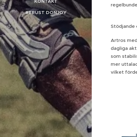
KONTAKT
regelbunden
#TRUST DONJOY
Stödjande 
Artros medf
dagliga akt
som stabil
mer uttalad
vilket förd