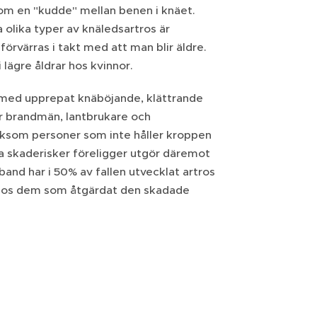
som en "kudde" mellan benen i knäet.
 olika typer av knäledsartros är
örvärras i takt med att man blir äldre.
lägre åldrar hos kvinnor.
 med upprepat knäböjande, klättrande
 är brandmän, lantbrukare och
liksom personer som inte håller kroppen
ora skaderisker föreligger utgör däremot
and har i 50% av fallen utvecklat artros
os hos dem som åtgärdat den skadade