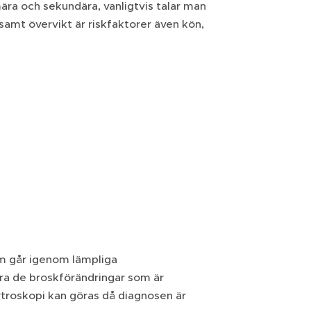
mära och sekundära, vanligtvis talar man
samt övervikt är riskfaktorer även kön,
om går igenom lämpliga
era de broskförändringar som är
troskopi kan göras då diagnosen är