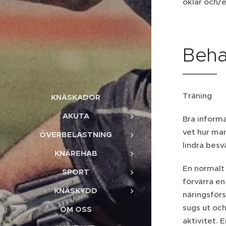
oklar och/e
Beha
Träning
KNÄSKADOR
AKUTA
Bra inform
vet hur ma
ÖVERBELASTNING
lindra bes
KNÄREHAB
En normalt 
SPORT
förvärra en
KNÄSKYDD
näringsförs
sugs ut oc
OM OSS
aktivitet. 