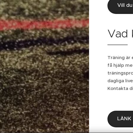
Vill d
Vad 
Träning är 
få hjälp me
träningspro
dagliga liv
Kontakta d
LÄNK 