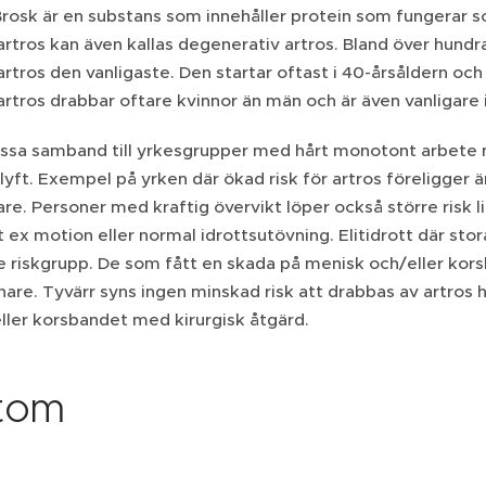
Brosk är en substans som innehåller protein som fungerar 
ros kan även kallas degenerativ artros. Bland över hundra
ros den vanligaste. Den startar oftast i 40-årsåldern och f
ros drabbar oftare kvinnor än män och är även vanligare i 
vissa samband till yrkesgrupper med hårt monotont arbete
 lyft. Exempel på yrken där ökad risk för artros föreligger
re. Personer med kraftig övervikt löper också större risk 
t ex motion eller normal idrottsutövning. Elitidrott där st
e riskgrupp. De som fått en skada på menisk och/eller korsb
enare. Tyvärr syns ingen minskad risk att drabbas av artr
ller korsbandet med kirurgisk åtgärd.
tom