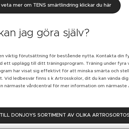
u veta mer om TENS smärtlindring klickar du här
kan jag göra själv?
en viktig förutsättning för bestående nytta. Kontakta din f
d ett upplägg till ditt träningsprogram. Träning under fyra 
gram har visat sig effektivt för att minska smärta och stel
et. Vid ledbesvär finns s k Artrosskolor, dit du kan vända di
in närmaste vårdcentral för mer information om närmaste 
TILL DONJOYS SORTIMENT AV OLIKA ARTROSORTO