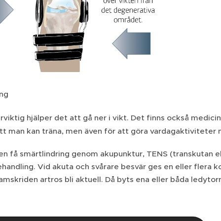
ing
viktig hjälper det att gå ner i vikt. Det finns också medicin
tt man kan träna, men även för att göra vardagaktiviteter
n få smärtlindring genom akupunktur, TENS (transkutan ele
ehandling. Vid akuta och svårare besvär ges en eller flera k
ramskriden artros bli aktuell. Då byts ena eller båda ledyt