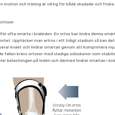
 motion och träning är viktig för både skadade och friska
ortoser
ör ofta smärta i knäleden. En ortos kan lindra denna smär
ivitet. Upptäcker man artros i ett tidigt stadium så kan de
iserar knäet och lindrar smärtan genom att komprimera mju
e fallen krävs ortoser med stadiga sidoskenor som stabilis
elar belastningen på leden och därmed lindrar smärtan i kn