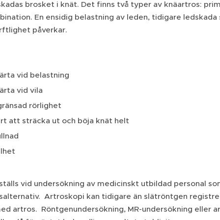
skadas brosket i knät. Det finns två typer av knäartros: pri
nation. En ensidig belastning av leden, tidigare ledskada 
rftlighet påverkar.
rta vid belastning
rta vid vila
ränsad rörlighet
rt att sträcka ut och böja knät helt
llnad
lhet
ställs vid undersökning av medicinskt utbildad personal s
alternativ. Artroskopi kan tidigare än slätröntgen registr
med artros. Röntgenundersökning, MR-undersökning eller ar