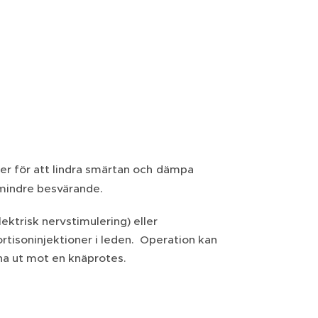
er för att lindra smärtan och
dämpa
 mindre besvärande.
ktrisk nervstimulering) eller
ortisoninjektioner i leden. Operation kan
orna ut mot en knäprotes.