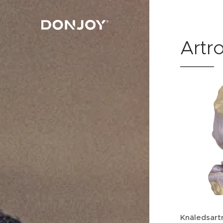
Artro
Knäledsartr