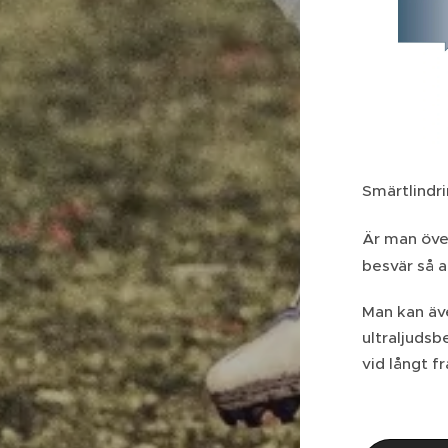
Smärtlindr
Är man över
besvär så a
Man kan äve
ultraljudsb
vid långt f