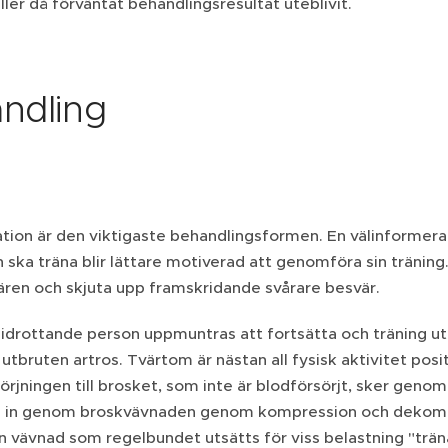
ller då förväntat behandlingsresultat uteblivit.
ndling
ation är den viktigaste behandlingsformen. En välinformer
n ska träna blir lättare motiverad att genomföra sin träni
vären och skjuta upp framskridande svårare besvär.
idrottande person uppmuntras att fortsätta och träning utgö
 utbruten artros. Tvärtom är nästan all fysisk aktivitet positi
örjningen till brosket, som inte är blodförsörjt, sker genom
h in genom broskvävnaden genom kompression och dekompr
En vävnad som regelbundet utsätts för viss belastning "trän