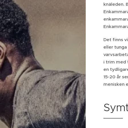
knäleden. 
Enkammarart
enkammarart
Enkammarart
Det finns 
eller tunga
varvsarbeta
i trim med 
en tydligar
15-20 år s
menisken e
Sym