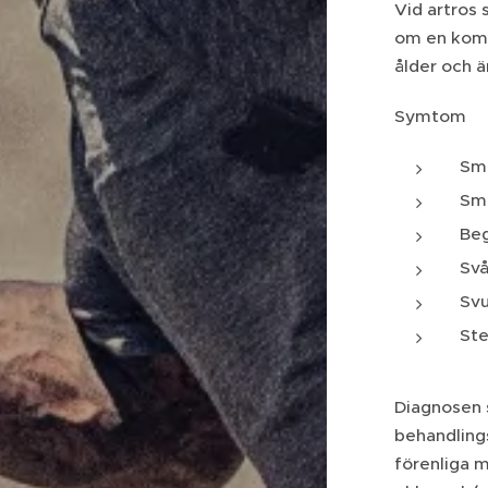
Vid artros 
om en kombi
ålder och ä
Symtom
Smä
Smä
Beg
Svå
Svu
Ste
Diagnosen 
behandlings
förenliga 