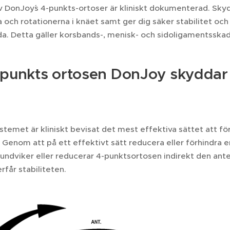
 DonJoy´s 4-punkts-ortoser är kliniskt dokumenterad. Skydd
 och rotationerna i knäet samt ger dig säker stabilitet och av
da. Detta gäller korsbands-, menisk- och sidoligamentsskad
-punkts ortosen DonJoy skyddar
r
temet är kliniskt bevisat det mest effektiva sättet att för
Genom att på ett effektivt sätt reducera eller förhindra e
ndviker eller reducerar 4-punktsortosen indirekt den anter
rfår stabiliteten.