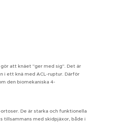
gör att knäet "ger med sig". Det är
ten i ett knä med ACL-ruptur. Därför
nom den biomekaniska 4-
rtoser. De är starka och funktionella
as tillsammans med skidpjäxor, både i