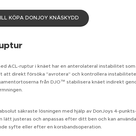
VILL KÖPA DONJOY KNÄSKYDD
uptur
d ACL-ruptur i knäet har en anterolateral instabilitet som 
rt att direkt försöka "avrotera" och kontrollera instabilite
igamentortoserna från DJO™ stabilisera knäet indirekt ge
rmningen.
absolut säkraste lösningen med hjälp av DonJoys 4-punkts-o
 lätt justeras och anpassas efter ditt ben och kan använd
de syfte eller efter en korsbandsoperation.