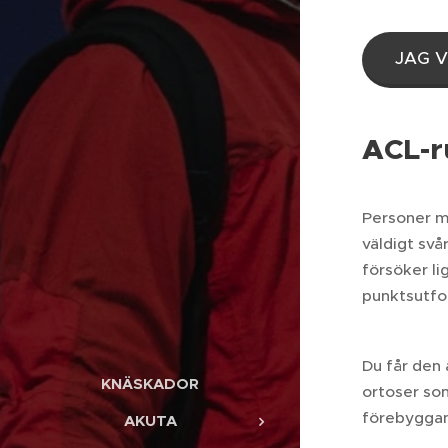
JAG 
ACL-r
Personer me
väldigt svå
försöker l
punktsutfo
Du får den 
KNÄSKADOR
ortoser som
förebyggan
AKUTA