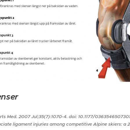
enser
orts Med. 2007 Jul;35(7):1070-4. doi: 10.1177/03635465073
uciate ligament injuries among competitive Alpine skiers: a 