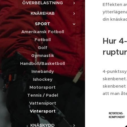
ÖVERBELASTNING
Effekten av
ytterlägena
KNÄREHAB
din knäska
SPORT
Amerikansk Fotboll
Hur 4
Fotboll
Golf
ruptu
Gymnastik
Handboll/Basketboll
4-punktssys
Innebandy
skenbenet. 
Ishockey
skenbenet u
Motorsport
att man åte
Tennis / Padel
Vattensport
Vintersport
KNÄSKYDD