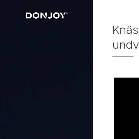
Knäs
undv