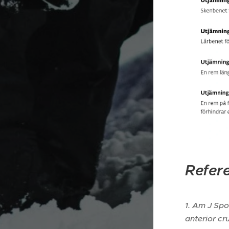
Refer
1. Am J Sp
anterior cr