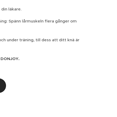
 din läkare.
ning: Spänn lårmuskeln flera gånger om
 under träning, till dess att ditt knä är
ån DONJOY.