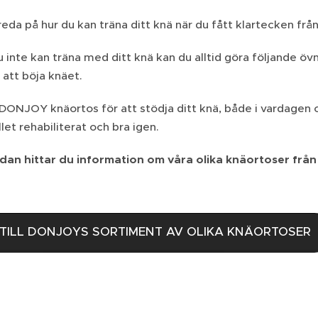
reda på hur du kan träna ditt knä när du fått klartecken från
inte kan träna med ditt knä kan du alltid göra följande öv
att böja knäet.
ONJOY knäortos för att stödja ditt knä, både i vardagen och
llet rehabiliterat och bra igen.
edan hittar du information om våra olika knäortoser fr
TILL DONJOYS SORTIMENT AV OLIKA KNÄORTOSER