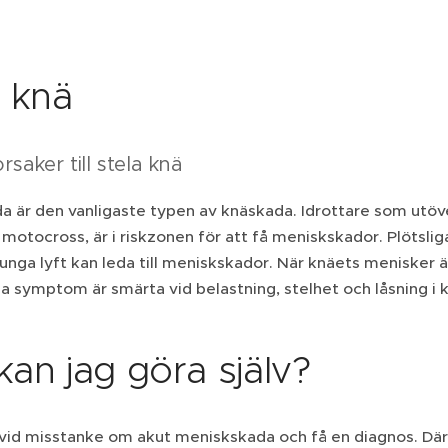
a knä
rsaker till stela knä
a är den vanligaste typen av knäskada. Idrottare som utöv
 motocross, är i riskzonen för att få meniskskador. Plötslig
unga lyft kan leda till meniskskador. När knäets menisker
ga symptom är smärta vid belastning, stelhet och låsning i 
kan jag göra själv?
vid misstanke om akut meniskskada och få en diagnos. Däre