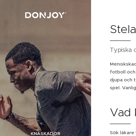
Stel
Typiska o
Meniskskad
fotboll och
djupa och t
spel. Vanli
Vad 
Sök läkare 
KNÄSKADOR