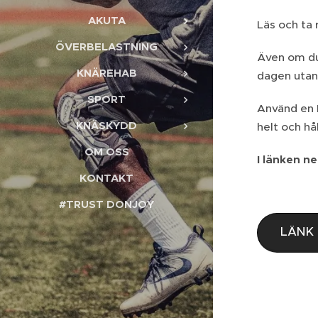
AKUTA
Läs och ta 
ÖVERBELASTNING
Även om du 
KNÄREHAB
dagen utan 
SPORT
Använd en D
KNÄSKYDD
helt och hå
OM OSS
I länken n
KONTAKT
#TRUST DONJOY
LÄNK 