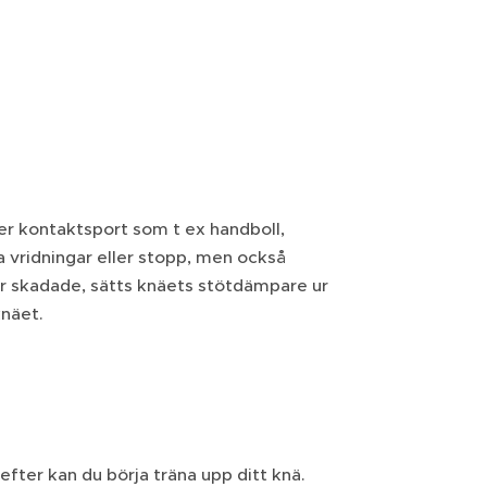
er kontaktsport som t ex handboll,
a vridningar eller stopp, men också
 är skadade, sätts knäets stötdämpare ur
knäet.
fter kan du börja träna upp ditt knä.